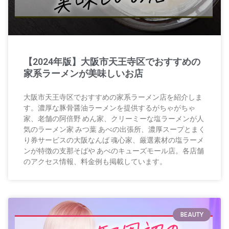
【2024年版】大阪市天王寺区でおすすめの
家系ラーメンが美味しいお店
大阪市天王寺区でおすすめの家系ラーメン店を紹介しま
す。濃厚な豚骨醤油ラーメンを提供するがちゃがちゃ
家、老舗の阿倍野 めん家、クリーミーな塩ラーメンが人
気のラーメン家 みつ葉 あべの出張所、濃厚スープとまく
り券サービスの大阪なんば 魂心家、厳選素材の塩ラーメ
ンが特徴の支那そばや あべのキューズモール店。各店舗
のアクセス情報、料金例も掲載しています。
BEAUTY