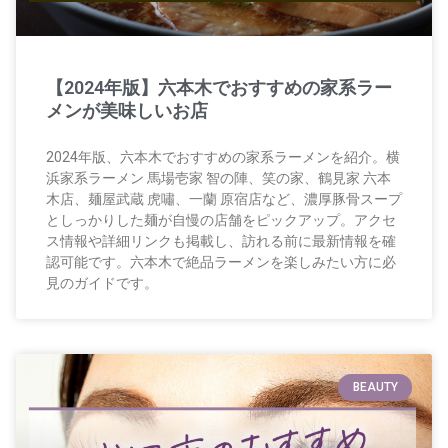
【2024年版】六本木でおすすめの家系ラー
メンが美味しいお店
2024年版、六本木でおすすめの家系ラーメンを紹介。横
浜家系ラーメン 馬場壱家 智の陣、笑の家、鶴見家 六本
木店、麺屋武蔵 虎嘯、一蘭 原宿店など、濃厚豚骨スープ
としっかりした麺が自慢の店舗をピックアップ。アクセ
ス情報や詳細リンクも掲載し、訪れる前に最新情報を確
認可能です。六本木で絶品ラーメンを楽しみたい方に必
見のガイドです。
BEAUTY