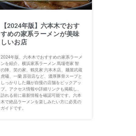
【2024年版】六本木でおす
すめの家系ラーメンが美味
しいお店
2024年版、六本木でおすすめの家系ラーメ
ンを紹介。横浜家系ラーメン 馬場壱家 智
の陣、笑の家、鶴見家 六本木店、麺屋武蔵
虎嘯、一蘭 原宿店など、濃厚豚骨スープと
しっかりした麺が自慢の店舗をピックアッ
プ。アクセス情報や詳細リンクも掲載し、
訪れる前に最新情報を確認可能です。六本
木で絶品ラーメンを楽しみたい方に必見の
ガイドです。