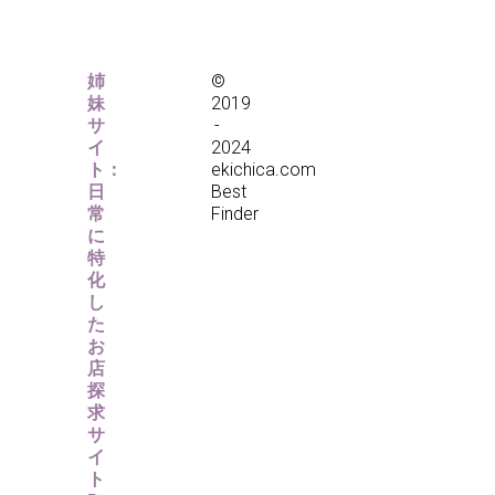
姉
©
妹
2019
サ
-
イ
2024
ト：
ekichica.com
日
Best
常
Finder
に
特
化
し
た
お
店
探
求
サ
イ
ト