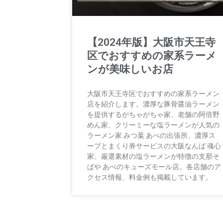
【2024年版】大阪市天王寺
区でおすすめの家系ラーメ
ンが美味しいお店
大阪市天王寺区でおすすめの家系ラーメン
店を紹介します。濃厚な豚骨醤油ラーメン
を提供するがちゃがちゃ家、老舗の阿倍野
めん家、クリーミーな塩ラーメンが人気の
ラーメン家 みつ葉 あべの出張所、濃厚ス
ープとまくり券サービスの大阪なんば 魂心
家、厳選素材の塩ラーメンが特徴の支那そ
ばや あべのキューズモール店。各店舗のア
クセス情報、料金例も掲載しています。