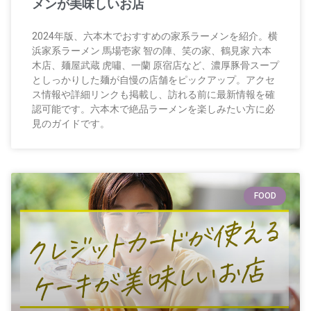
メンが美味しいお店
2024年版、六本木でおすすめの家系ラーメンを紹介。横
浜家系ラーメン 馬場壱家 智の陣、笑の家、鶴見家 六本
木店、麺屋武蔵 虎嘯、一蘭 原宿店など、濃厚豚骨スープ
としっかりした麺が自慢の店舗をピックアップ。アクセ
ス情報や詳細リンクも掲載し、訪れる前に最新情報を確
認可能です。六本木で絶品ラーメンを楽しみたい方に必
見のガイドです。
FOOD