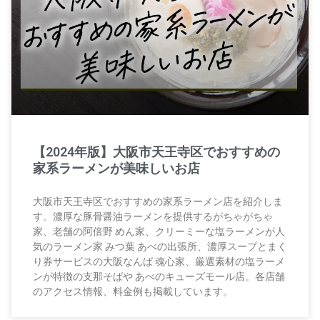
【2024年版】大阪市天王寺区でおすすめの
家系ラーメンが美味しいお店
大阪市天王寺区でおすすめの家系ラーメン店を紹介しま
す。濃厚な豚骨醤油ラーメンを提供するがちゃがちゃ
家、老舗の阿倍野 めん家、クリーミーな塩ラーメンが人
気のラーメン家 みつ葉 あべの出張所、濃厚スープとまく
り券サービスの大阪なんば 魂心家、厳選素材の塩ラーメ
ンが特徴の支那そばや あべのキューズモール店。各店舗
のアクセス情報、料金例も掲載しています。