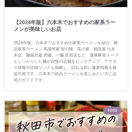
【2024年版】六本木でおすすめの家系ラー
メンが美味しいお店
2024年版、六本木でおすすめの家系ラーメンを紹介。横
浜家系ラーメン 馬場壱家 智の陣、笑の家、鶴見家 六本
木店、麺屋武蔵 虎嘯、一蘭 原宿店など、濃厚豚骨スープ
としっかりした麺が自慢の店舗をピックアップ。アクセ
ス情報や詳細リンクも掲載し、訪れる前に最新情報を確
認可能です。六本木で絶品ラーメンを楽しみたい方に必
見のガイドです。
FOOD