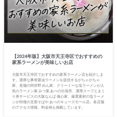
【2024年版】大阪市天王寺区でおすすめの
家系ラーメンが美味しいお店
大阪市天王寺区でおすすめの家系ラーメン店を紹介しま
す。濃厚な豚骨醤油ラーメンを提供するがちゃがちゃ
家、老舗の阿倍野 めん家、クリーミーな塩ラーメンが人
気のラーメン家 みつ葉 あべの出張所、濃厚スープとまく
り券サービスの大阪なんば 魂心家、厳選素材の塩ラーメ
ンが特徴の支那そばや あべのキューズモール店。各店舗
のアクセス情報、料金例も掲載しています。