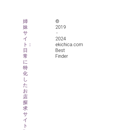
姉
©
妹
2019
サ
-
イ
2024
ト：
ekichica.com
日
Best
常
Finder
に
特
化
し
た
お
店
探
求
サ
イ
ト