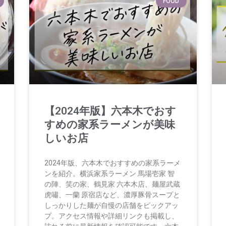
FOOD
【2024年版】六本木でおす
すめの家系ラーメンが美味
しいお店
2024年版、六本木でおすすめの家系ラーメ
ンを紹介。横浜家系ラーメン 馬場壱家 智
の陣、笑の家、鶴見家 六本木店、麺屋武蔵
虎嘯、一蘭 原宿店など、濃厚豚骨スープと
しっかりした麺が自慢の店舗をピックアッ
プ。アクセス情報や詳細リンクも掲載し、