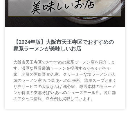
【2024年版】大阪市天王寺区でおすすめの
家系ラーメンが美味しいお店
大阪市天王寺区でおすすめの家系ラーメン店を紹介しま
す。濃厚な豚骨醤油ラーメンを提供するがちゃがちゃ
家、老舗の阿倍野 めん家、クリーミーな塩ラーメンが人
気のラーメン家 みつ葉 あべの出張所、濃厚スープとまく
り券サービスの大阪なんば 魂心家、厳選素材の塩ラーメ
ンが特徴の支那そばや あべのキューズモール店。各店舗
のアクセス情報、料金例も掲載しています。