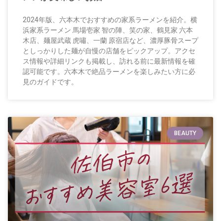
2024年版、六本木でおすすめの家系ラーメンを紹介。横
浜家系ラーメン 馬場壱家 智の陣、笑の家、鶴見家 六本
木店、麺屋武蔵 虎嘯、一蘭 原宿店など、濃厚豚骨スープ
としっかりした麺が自慢の店舗をピックアップ。アクセ
ス情報や詳細リンクも掲載し、訪れる前に最新情報を確
認可能です。六本木で絶品ラーメンを楽しみたい方に必
見のガイドです。
BEAUTY