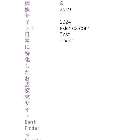
姉
©
妹
2019
サ
-
イ
2024
ト：
ekichica.com
日
Best
常
Finder
に
特
化
し
た
お
店
探
求
サ
イ
ト
Best
Finder
＜