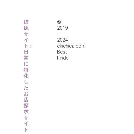
姉
©
妹
2019
サ
-
イ
2024
ト：
ekichica.com
日
Best
常
Finder
に
特
化
し
た
お
店
探
求
サ
イ
ト