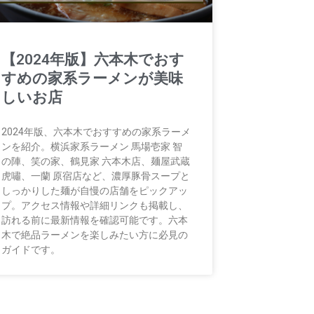
【2024年版】六本木でおす
すめの家系ラーメンが美味
しいお店
2024年版、六本木でおすすめの家系ラーメ
ンを紹介。横浜家系ラーメン 馬場壱家 智
の陣、笑の家、鶴見家 六本木店、麺屋武蔵
虎嘯、一蘭 原宿店など、濃厚豚骨スープと
しっかりした麺が自慢の店舗をピックアッ
プ。アクセス情報や詳細リンクも掲載し、
訪れる前に最新情報を確認可能です。六本
木で絶品ラーメンを楽しみたい方に必見の
ガイドです。