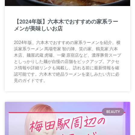
【2024年版】六本木でおすすめの家系ラー
メンが美味しいお店
2024年版、六本木でおすすめの家系ラーメンを紹介。横
浜家系ラーメン 馬場壱家 智の陣、笑の家、鶴見家 六本
木店、麺屋武蔵 虎嘯、一蘭 原宿店など、濃厚豚骨スープ
としっかりした麺が自慢の店舗をピックアップ。アクセ
ス情報や詳細リンクも掲載し、訪れる前に最新情報を確
認可能です。六本木で絶品ラーメンを楽しみたい方に必
見のガイドです。
BEAUTY