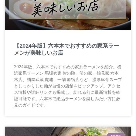
【2024年版】六本木でおすすめの家系ラー
メンが美味しいお店
2024年版、六本木でおすすめの家系ラーメンを紹介。横
浜家系ラーメン 馬場壱家 智の陣、笑の家、鶴見家 六本
木店、麺屋武蔵 虎嘯、一蘭 原宿店など、濃厚豚骨スープ
としっかりした麺が自慢の店舗をピックアップ。アクセ
ス情報や詳細リンクも掲載し、訪れる前に最新情報を確
認可能です。六本木で絶品ラーメンを楽しみたい方に必
見のガイドです。