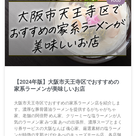
FOOD
【2024年版】大阪市天王寺区でおすすめの
家系ラーメンが美味しいお店
大阪市天王寺区でおすすめの家系ラーメン店を紹介しま
す。濃厚な豚骨醤油ラーメンを提供するがちゃがちゃ
家、老舗の阿倍野 めん家、クリーミーな塩ラーメンが人
気のラーメン家 みつ葉 あべの出張所、濃厚スープとまく
り券サービスの大阪なんば 魂心家、厳選素材の塩ラーメ
ンが特徴の支那そばや あべのキューズモール店。各店舗