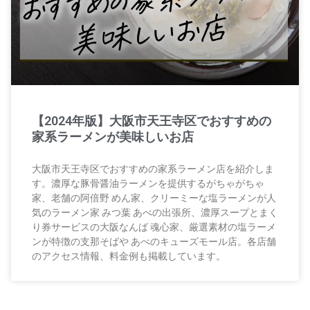
【2024年版】大阪市天王寺区でおすすめの
家系ラーメンが美味しいお店
大阪市天王寺区でおすすめの家系ラーメン店を紹介しま
す。濃厚な豚骨醤油ラーメンを提供するがちゃがちゃ
家、老舗の阿倍野 めん家、クリーミーな塩ラーメンが人
気のラーメン家 みつ葉 あべの出張所、濃厚スープとまく
り券サービスの大阪なんば 魂心家、厳選素材の塩ラーメ
ンが特徴の支那そばや あべのキューズモール店。各店舗
のアクセス情報、料金例も掲載しています。