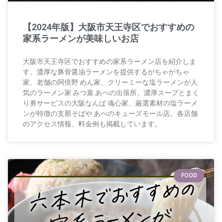
【2024年版】大阪市天王寺区でおすすめの
家系ラーメンが美味しいお店
大阪市天王寺区でおすすめの家系ラーメン店を紹介しま
す。濃厚な豚骨醤油ラーメンを提供するがちゃがちゃ
家、老舗の阿倍野 めん家、クリーミーな塩ラーメンが人
気のラーメン家 みつ葉 あべの出張所、濃厚スープとまく
り券サービスの大阪なんば 魂心家、厳選素材の塩ラーメ
ンが特徴の支那そばや あべのキューズモール店。各店舗
のアクセス情報、料金例も掲載しています。
FOOD