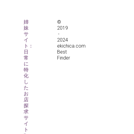
姉
©
妹
2019
サ
-
イ
2024
ト：
ekichica.com
日
Best
常
Finder
に
特
化
し
た
お
店
探
求
サ
イ
ト