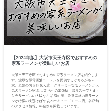
【2024年版】大阪市天王寺区でおすすめの
家系ラーメンが美味しいお店
大阪市天王寺区でおすすめの家系ラーメン店を紹介しま
す。濃厚な豚骨醤油ラーメンを提供するがちゃがちゃ
家、老舗の阿倍野 めん家、クリーミーな塩ラーメンが人
気のラーメン家 みつ葉 あべの出張所、濃厚スープとまく
り券サービスの大阪なんば 魂心家、厳選素材の塩ラーメ
ンが特徴の支那そばや あべのキューズモール店。各店舗
のアクセス情報、料金例も掲載しています。