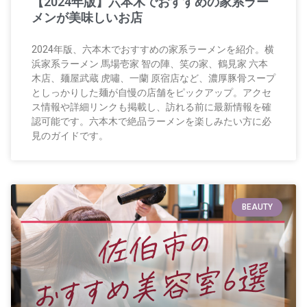
【2024年版】六本木でおすすめの家系ラー
メンが美味しいお店
2024年版、六本木でおすすめの家系ラーメンを紹介。横
浜家系ラーメン 馬場壱家 智の陣、笑の家、鶴見家 六本
木店、麺屋武蔵 虎嘯、一蘭 原宿店など、濃厚豚骨スープ
としっかりした麺が自慢の店舗をピックアップ。アクセ
ス情報や詳細リンクも掲載し、訪れる前に最新情報を確
認可能です。六本木で絶品ラーメンを楽しみたい方に必
見のガイドです。
BEAUTY