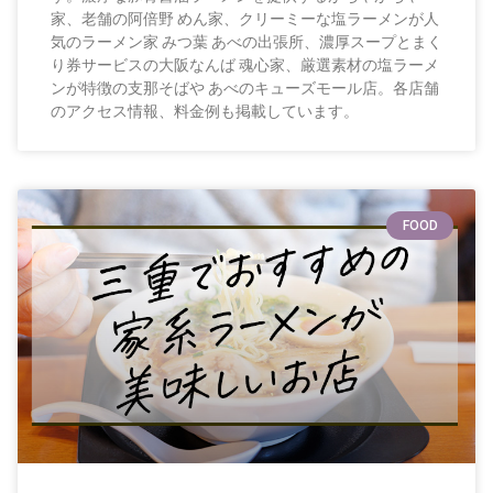
家、老舗の阿倍野 めん家、クリーミーな塩ラーメンが人
気のラーメン家 みつ葉 あべの出張所、濃厚スープとまく
り券サービスの大阪なんば 魂心家、厳選素材の塩ラーメ
ンが特徴の支那そばや あべのキューズモール店。各店舗
のアクセス情報、料金例も掲載しています。
FOOD