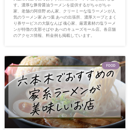
す。濃厚な豚骨醤油ラーメンを提供するがちゃがちゃ
家、老舗の阿倍野 めん家、クリーミーな塩ラーメンが人
気のラーメン家 みつ葉 あべの出張所、濃厚スープとまく
り券サービスの大阪なんば 魂心家、厳選素材の塩ラーメ
ンが特徴の支那そばや あべのキューズモール店。各店舗
のアクセス情報、料金例も掲載しています。
FOOD