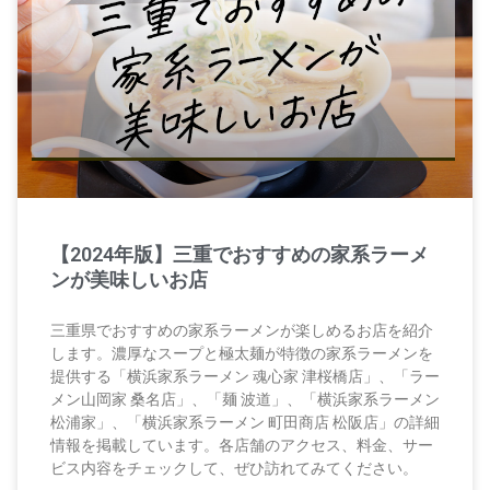
【2024年版】三重でおすすめの家系ラーメ
ンが美味しいお店
三重県でおすすめの家系ラーメンが楽しめるお店を紹介
します。濃厚なスープと極太麺が特徴の家系ラーメンを
提供する「横浜家系ラーメン 魂心家 津桜橋店」、「ラー
メン山岡家 桑名店」、「麺 波道」、「横浜家系ラーメン
松浦家」、「横浜家系ラーメン 町田商店 松阪店」の詳細
情報を掲載しています。各店舗のアクセス、料金、サー
ビス内容をチェックして、ぜひ訪れてみてください。