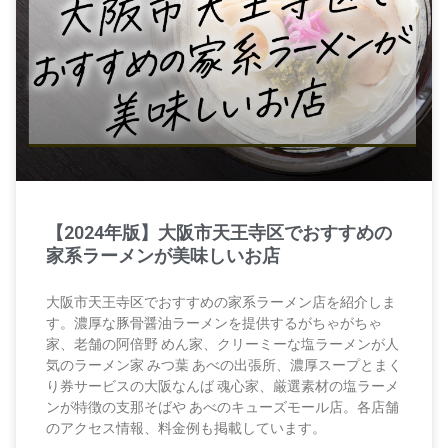
【2024年版】大阪市天王寺区でおすすめの
家系ラーメンが美味しいお店
大阪市天王寺区でおすすめの家系ラーメン店を紹介しま
す。濃厚な豚骨醤油ラーメンを提供するがちゃがちゃ
家、老舗の阿倍野 めん家、クリーミーな塩ラーメンが人
気のラーメン家 みつ葉 あべの出張所、濃厚スープとまく
り券サービスの大阪なんば 魂心家、厳選素材の塩ラーメ
ンが特徴の支那そばや あべのキューズモール店。各店舗
のアクセス情報、料金例も掲載しています。