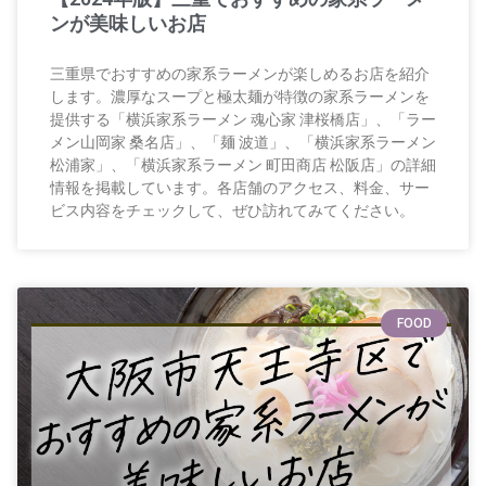
ンが美味しいお店
三重県でおすすめの家系ラーメンが楽しめるお店を紹介
します。濃厚なスープと極太麺が特徴の家系ラーメンを
提供する「横浜家系ラーメン 魂心家 津桜橋店」、「ラー
メン山岡家 桑名店」、「麺 波道」、「横浜家系ラーメン
松浦家」、「横浜家系ラーメン 町田商店 松阪店」の詳細
情報を掲載しています。各店舗のアクセス、料金、サー
ビス内容をチェックして、ぜひ訪れてみてください。
FOOD