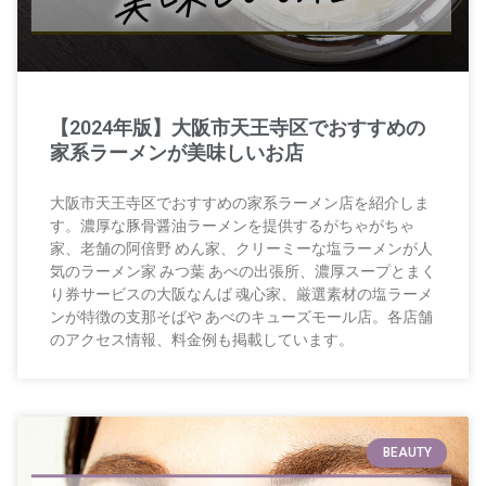
【2024年版】大阪市天王寺区でおすすめの
家系ラーメンが美味しいお店
大阪市天王寺区でおすすめの家系ラーメン店を紹介しま
す。濃厚な豚骨醤油ラーメンを提供するがちゃがちゃ
家、老舗の阿倍野 めん家、クリーミーな塩ラーメンが人
気のラーメン家 みつ葉 あべの出張所、濃厚スープとまく
り券サービスの大阪なんば 魂心家、厳選素材の塩ラーメ
ンが特徴の支那そばや あべのキューズモール店。各店舗
のアクセス情報、料金例も掲載しています。
BEAUTY