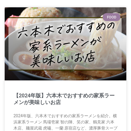
FOOD
【2024年版】六本木でおすすめの家系ラー
メンが美味しいお店
2024年版、六本木でおすすめの家系ラーメンを紹介。横
浜家系ラーメン 馬場壱家 智の陣、笑の家、鶴見家 六本
木店、麺屋武蔵 虎嘯、一蘭 原宿店など、濃厚豚骨スープ