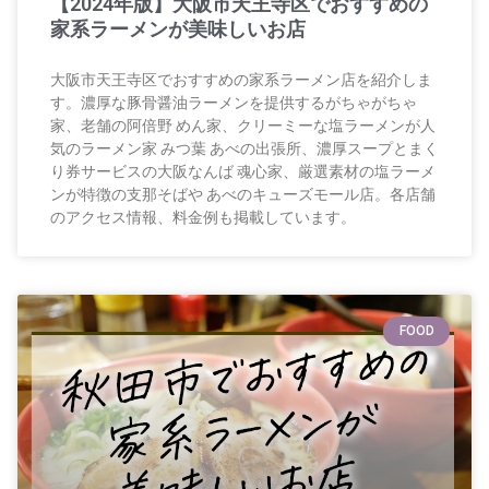
【2024年版】大阪市天王寺区でおすすめの
家系ラーメンが美味しいお店
大阪市天王寺区でおすすめの家系ラーメン店を紹介しま
す。濃厚な豚骨醤油ラーメンを提供するがちゃがちゃ
家、老舗の阿倍野 めん家、クリーミーな塩ラーメンが人
気のラーメン家 みつ葉 あべの出張所、濃厚スープとまく
り券サービスの大阪なんば 魂心家、厳選素材の塩ラーメ
ンが特徴の支那そばや あべのキューズモール店。各店舗
のアクセス情報、料金例も掲載しています。
FOOD