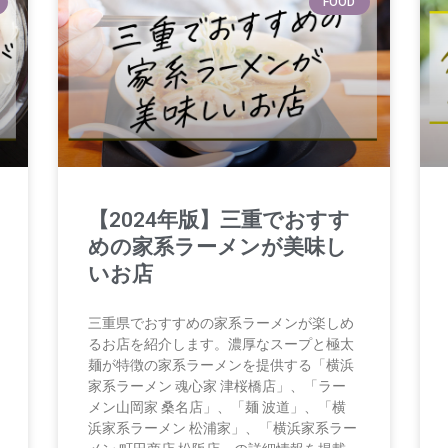
FOOD
【2024年版】三重でおすす
めの家系ラーメンが美味し
いお店
三重県でおすすめの家系ラーメンが楽しめ
るお店を紹介します。濃厚なスープと極太
麺が特徴の家系ラーメンを提供する「横浜
家系ラーメン 魂心家 津桜橋店」、「ラー
メン山岡家 桑名店」、「麺 波道」、「横
浜家系ラーメン 松浦家」、「横浜家系ラー