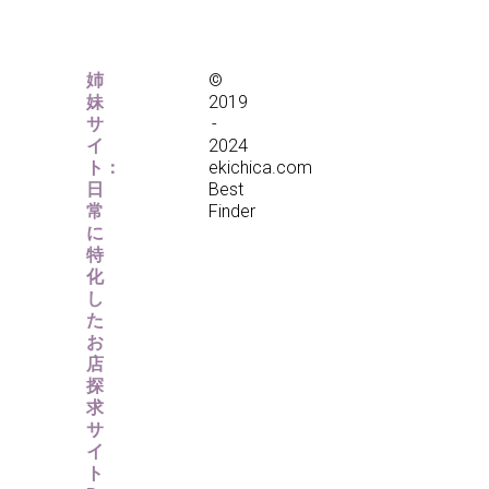
姉
©
妹
2019
サ
-
イ
2024
ト：
ekichica.com
日
Best
常
Finder
に
特
化
し
た
お
店
探
求
サ
イ
ト