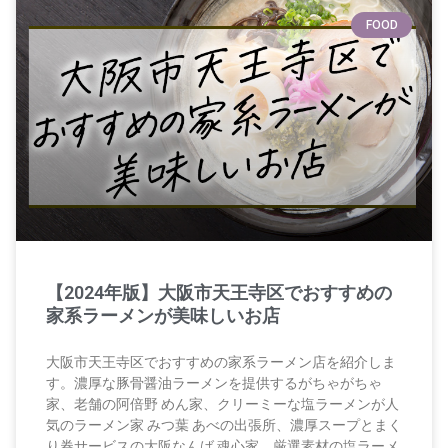
FOOD
【2024年版】大阪市天王寺区でおすすめの
家系ラーメンが美味しいお店
大阪市天王寺区でおすすめの家系ラーメン店を紹介しま
す。濃厚な豚骨醤油ラーメンを提供するがちゃがちゃ
家、老舗の阿倍野 めん家、クリーミーな塩ラーメンが人
気のラーメン家 みつ葉 あべの出張所、濃厚スープとまく
り券サービスの大阪なんば 魂心家、厳選素材の塩ラーメ