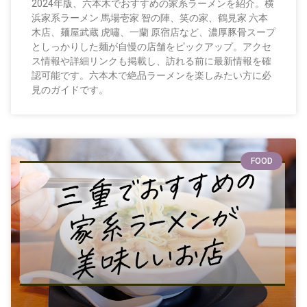
2024年版、六本木でおすすめの家系ラーメンを紹介。横
浜家系ラーメン 馬場壱家 智の陣、笑の家、鶴見家 六本
木店、麺屋武蔵 虎嘯、一蘭 原宿店など、濃厚豚骨スープ
としっかりした麺が自慢の店舗をピックアップ。アクセ
ス情報や詳細リンクも掲載し、訪れる前に最新情報を確
認可能です。六本木で絶品ラーメンを楽しみたい方に必
見のガイドです。
FOOD