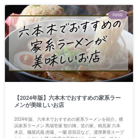
FOOD
【2024年版】六本木でおすすめの家系ラー
メンが美味しいお店
2024年版、六本木でおすすめの家系ラーメンを紹介。横
浜家系ラーメン 馬場壱家 智の陣、笑の家、鶴見家 六本
木店、麺屋武蔵 虎嘯、一蘭 原宿店など、濃厚豚骨スープ