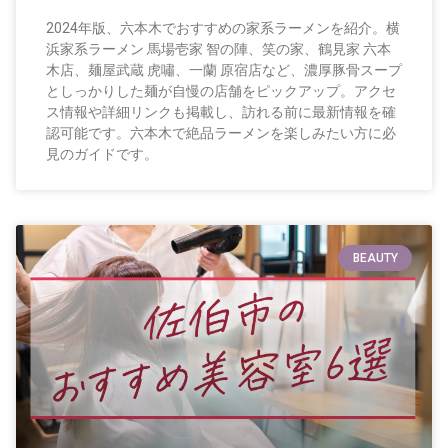
2024年版、六本木でおすすめの家系ラーメンを紹介。横
浜家系ラーメン 馬場壱家 智の陣、笑の家、鶴見家 六本
木店、麺屋武蔵 虎嘯、一蘭 原宿店など、濃厚豚骨スープ
としっかりした麺が自慢の店舗をピックアップ。アクセ
ス情報や詳細リンクも掲載し、訪れる前に最新情報を確
認可能です。六本木で絶品ラーメンを楽しみたい方に必
見のガイドです。
BEAUTY