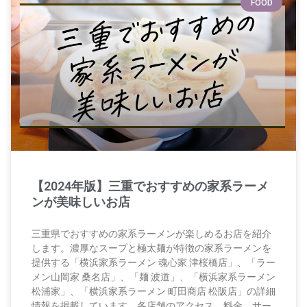
FOOD
【2024年版】三重でおすすめの家系ラーメ
ンが美味しいお店
三重県でおすすめの家系ラーメンが楽しめるお店を紹介
します。濃厚なスープと極太麺が特徴の家系ラーメンを
提供する「横浜家系ラーメン 魂心家 津桜橋店」、「ラー
メン山岡家 桑名店」、「麺 波道」、「横浜家系ラーメン
松浦家」、「横浜家系ラーメン 町田商店 松阪店」の詳細
情報を掲載しています。各店舗のアクセス、料金、サー