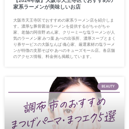
【2024年版】大阪市天王寺区でおすすめの
家系ラーメンが美味しいお店
大阪市天王寺区でおすすめの家系ラーメン店を紹介しま
す。濃厚な豚骨醤油ラーメンを提供するがちゃがちゃ
家、老舗の阿倍野 めん家、クリーミーな塩ラーメンが人
気のラーメン家 みつ葉 あべの出張所、濃厚スープとまく
り券サービスの大阪なんば 魂心家、厳選素材の塩ラーメ
ンが特徴の支那そばや あべのキューズモール店。各店舗
のアクセス情報、料金例も掲載しています。
BEAUTY