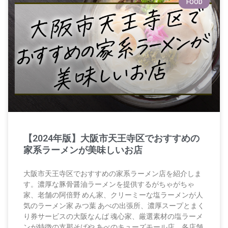
FOOD
【2024年版】大阪市天王寺区でおすすめの
家系ラーメンが美味しいお店
大阪市天王寺区でおすすめの家系ラーメン店を紹介しま
す。濃厚な豚骨醤油ラーメンを提供するがちゃがちゃ
家、老舗の阿倍野 めん家、クリーミーな塩ラーメンが人
気のラーメン家 みつ葉 あべの出張所、濃厚スープとまく
り券サービスの大阪なんば 魂心家、厳選素材の塩ラーメ
ンが特徴の支那そばや あべのキューズモール店。各店舗