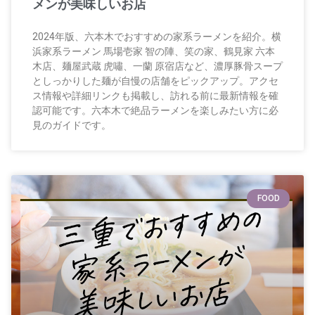
メンが美味しいお店
2024年版、六本木でおすすめの家系ラーメンを紹介。横
浜家系ラーメン 馬場壱家 智の陣、笑の家、鶴見家 六本
木店、麺屋武蔵 虎嘯、一蘭 原宿店など、濃厚豚骨スープ
としっかりした麺が自慢の店舗をピックアップ。アクセ
ス情報や詳細リンクも掲載し、訪れる前に最新情報を確
認可能です。六本木で絶品ラーメンを楽しみたい方に必
見のガイドです。
FOOD