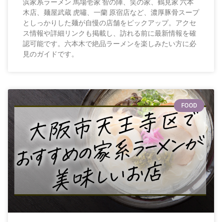
浜家系ラーメン 馬場壱家 智の陣、笑の家、鶴見家 六本
木店、麺屋武蔵 虎嘯、一蘭 原宿店など、濃厚豚骨スープ
としっかりした麺が自慢の店舗をピックアップ。アクセ
ス情報や詳細リンクも掲載し、訪れる前に最新情報を確
認可能です。六本木で絶品ラーメンを楽しみたい方に必
見のガイドです。
FOOD