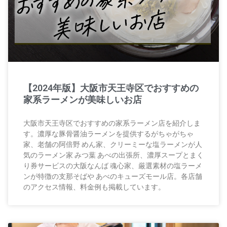
【2024年版】大阪市天王寺区でおすすめの
家系ラーメンが美味しいお店
大阪市天王寺区でおすすめの家系ラーメン店を紹介しま
す。濃厚な豚骨醤油ラーメンを提供するがちゃがちゃ
家、老舗の阿倍野 めん家、クリーミーな塩ラーメンが人
気のラーメン家 みつ葉 あべの出張所、濃厚スープとまく
り券サービスの大阪なんば 魂心家、厳選素材の塩ラーメ
ンが特徴の支那そばや あべのキューズモール店。各店舗
のアクセス情報、料金例も掲載しています。