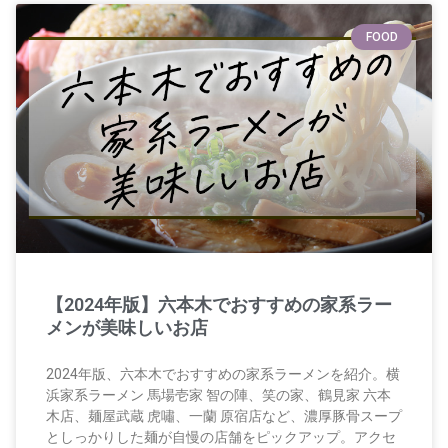
FOOD
【2024年版】六本木でおすすめの家系ラー
メンが美味しいお店
2024年版、六本木でおすすめの家系ラーメンを紹介。横
浜家系ラーメン 馬場壱家 智の陣、笑の家、鶴見家 六本
木店、麺屋武蔵 虎嘯、一蘭 原宿店など、濃厚豚骨スープ
としっかりした麺が自慢の店舗をピックアップ。アクセ