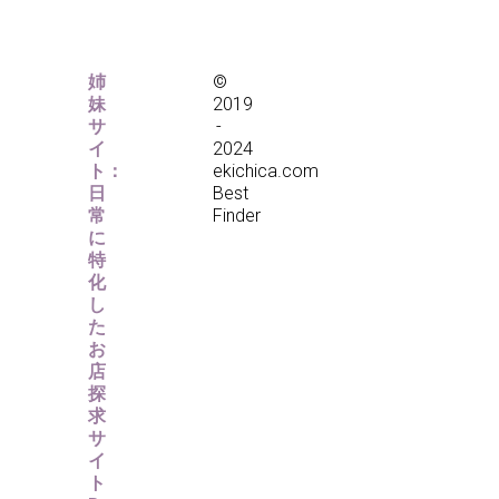
姉
©
妹
2019
サ
-
イ
2024
ト：
ekichica.com
日
Best
常
Finder
に
特
化
し
た
お
店
探
求
サ
イ
ト