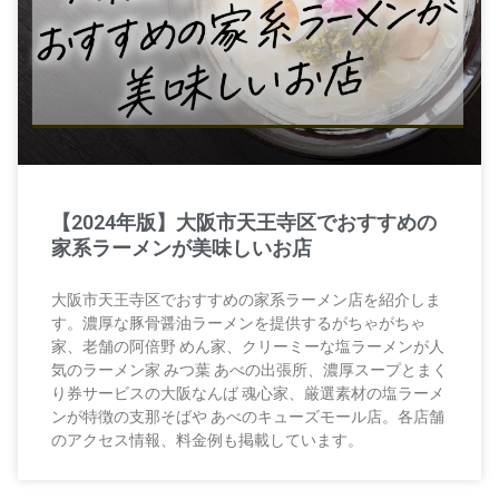
【2024年版】大阪市天王寺区でおすすめの
家系ラーメンが美味しいお店
大阪市天王寺区でおすすめの家系ラーメン店を紹介しま
す。濃厚な豚骨醤油ラーメンを提供するがちゃがちゃ
家、老舗の阿倍野 めん家、クリーミーな塩ラーメンが人
気のラーメン家 みつ葉 あべの出張所、濃厚スープとまく
り券サービスの大阪なんば 魂心家、厳選素材の塩ラーメ
ンが特徴の支那そばや あべのキューズモール店。各店舗
のアクセス情報、料金例も掲載しています。