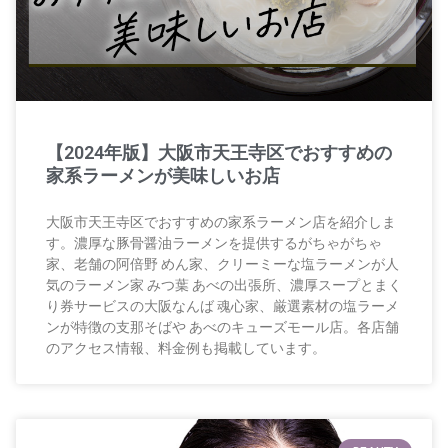
【2024年版】大阪市天王寺区でおすすめの
家系ラーメンが美味しいお店
大阪市天王寺区でおすすめの家系ラーメン店を紹介しま
す。濃厚な豚骨醤油ラーメンを提供するがちゃがちゃ
家、老舗の阿倍野 めん家、クリーミーな塩ラーメンが人
気のラーメン家 みつ葉 あべの出張所、濃厚スープとまく
り券サービスの大阪なんば 魂心家、厳選素材の塩ラーメ
ンが特徴の支那そばや あべのキューズモール店。各店舗
のアクセス情報、料金例も掲載しています。