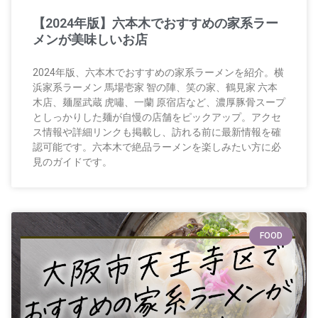
【2024年版】六本木でおすすめの家系ラー
メンが美味しいお店
2024年版、六本木でおすすめの家系ラーメンを紹介。横
浜家系ラーメン 馬場壱家 智の陣、笑の家、鶴見家 六本
木店、麺屋武蔵 虎嘯、一蘭 原宿店など、濃厚豚骨スープ
としっかりした麺が自慢の店舗をピックアップ。アクセ
ス情報や詳細リンクも掲載し、訪れる前に最新情報を確
認可能です。六本木で絶品ラーメンを楽しみたい方に必
見のガイドです。
FOOD