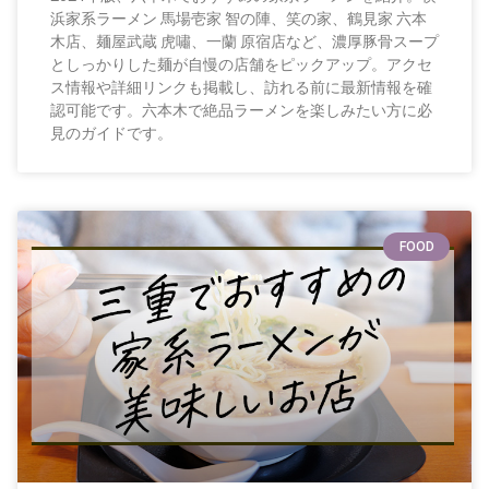
浜家系ラーメン 馬場壱家 智の陣、笑の家、鶴見家 六本
木店、麺屋武蔵 虎嘯、一蘭 原宿店など、濃厚豚骨スープ
としっかりした麺が自慢の店舗をピックアップ。アクセ
ス情報や詳細リンクも掲載し、訪れる前に最新情報を確
認可能です。六本木で絶品ラーメンを楽しみたい方に必
見のガイドです。
FOOD