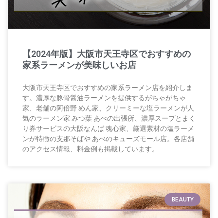
【2024年版】大阪市天王寺区でおすすめの
家系ラーメンが美味しいお店
大阪市天王寺区でおすすめの家系ラーメン店を紹介しま
す。濃厚な豚骨醤油ラーメンを提供するがちゃがちゃ
家、老舗の阿倍野 めん家、クリーミーな塩ラーメンが人
気のラーメン家 みつ葉 あべの出張所、濃厚スープとまく
り券サービスの大阪なんば 魂心家、厳選素材の塩ラーメ
ンが特徴の支那そばや あべのキューズモール店。各店舗
のアクセス情報、料金例も掲載しています。
BEAUTY