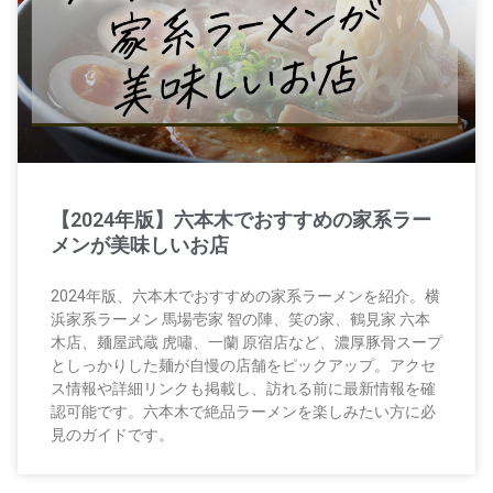
【2024年版】六本木でおすすめの家系ラー
メンが美味しいお店
2024年版、六本木でおすすめの家系ラーメンを紹介。横
浜家系ラーメン 馬場壱家 智の陣、笑の家、鶴見家 六本
木店、麺屋武蔵 虎嘯、一蘭 原宿店など、濃厚豚骨スープ
としっかりした麺が自慢の店舗をピックアップ。アクセ
ス情報や詳細リンクも掲載し、訪れる前に最新情報を確
認可能です。六本木で絶品ラーメンを楽しみたい方に必
見のガイドです。