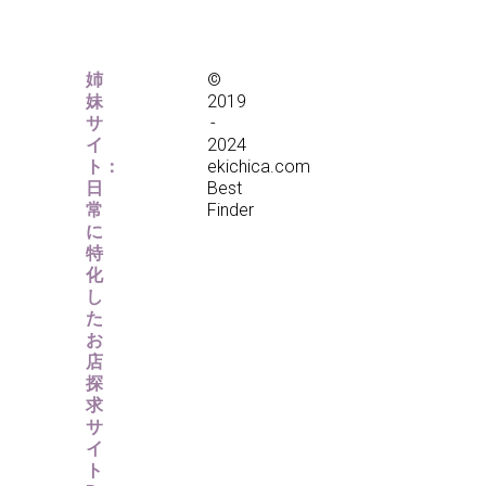
姉
©
妹
2019
サ
-
イ
2024
ト：
ekichica.com
日
Best
常
Finder
に
特
化
し
た
お
店
探
求
サ
イ
ト