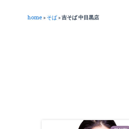
home
»
そば
»
吉そば 中目黒店