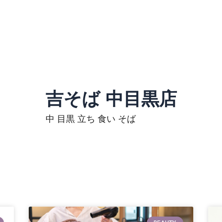
吉そば 中目黒店
中 目黒 立ち 食い そば