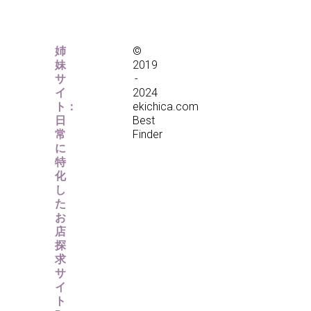
姉
©
妹
2019
サ
-
イ
2024
ト：
ekichica.com
日
Best
常
Finder
に
特
化
し
た
お
店
探
求
サ
イ
ト