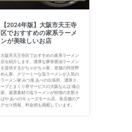
【2024年版】大阪市天王寺
区でおすすめの家系ラーメ
ンが美味しいお店
大阪市天王寺区でおすすめの家系ラーメン
店を紹介します。濃厚な豚骨醤油ラーメン
を提供するがちゃがちゃ家、老舗の阿倍野
めん家、クリーミーな塩ラーメンが人気の
ラーメン家 みつ葉 あべの出張所、濃厚ス
ープとまくり券サービスの大阪なんば 魂心
家、厳選素材の塩ラーメンが特徴の支那そ
ばや あべのキューズモール店。各店舗のア
クセス情報、料金例も掲載しています。